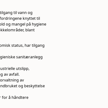
tilgang til vann og
fordringene knyttet til
old og mangel på hygiene
nøkkelområder, blant
omisk status, har tilgang
hygieniske sanitæranlegg
strielle utslipp,
 av avfall.
forvaltning av
landbruket og beskyttelse
 for å håndtere