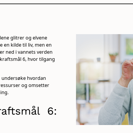
dene glitrer og elvene
 en kilde til liv, men en
kker ned i vannets verden
aftsmål 6, hvor tilgang
l vi undersøke hvordan
nressurser og omsetter
ing.
aftsmål 6: