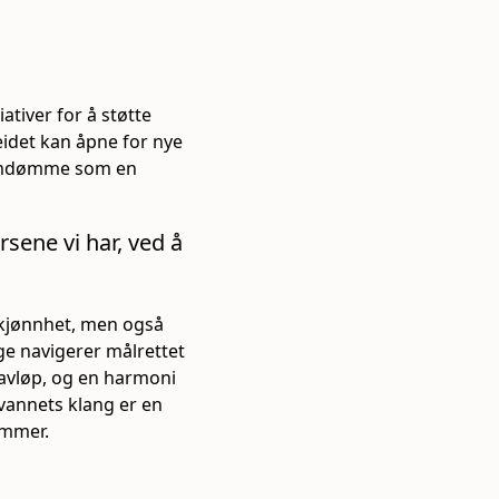
ativer for å støtte
eidet kan åpne for nye
 omdømme som en
sene vi har, ved å
skjønnhet, men også
ge navigerer målrettet
 avløp, og en harmoni
vannets klang er en
ommer.