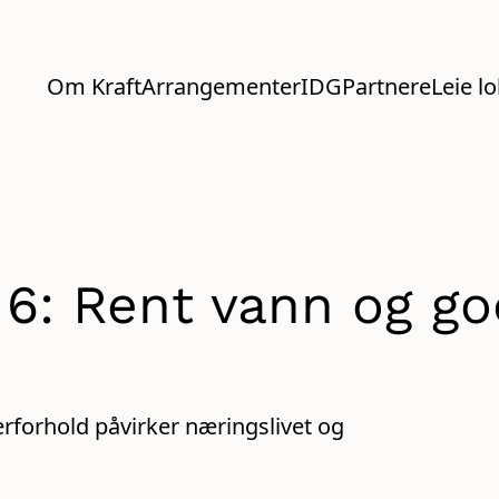
Om Kraft
Arrangementer
IDG
Partnere
Leie l
6: Rent vann og g
rforhold påvirker næringslivet og