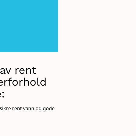
av rent
ærforhold
:
 sikre rent vann og gode