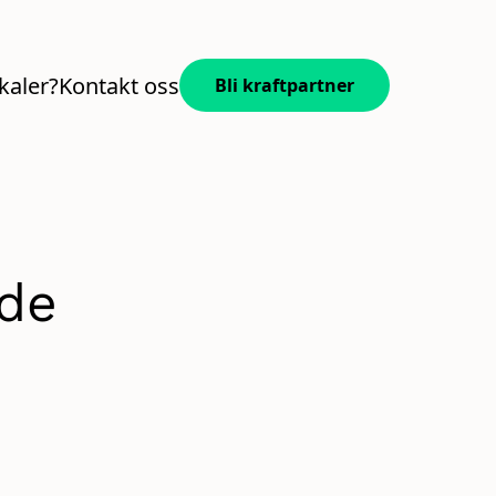
okaler?
Kontakt oss
Bli kraft­partner
ode