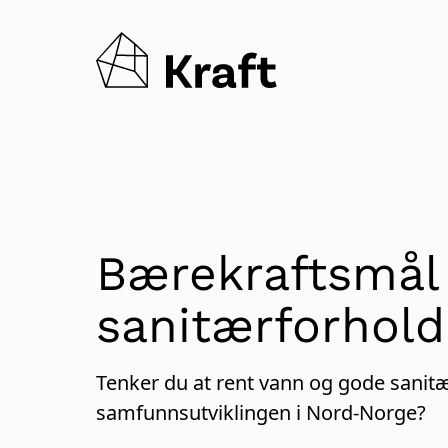
Gå
Gå
til
til
hovedinnhold
søk
Bærekraftsmål 
sanitærforhold
Tenker du at rent vann og gode sanitæ
samfunnsutviklingen i Nord-Norge?