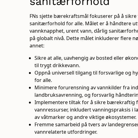
sanitærforhold
FNs sjette bærekraftsmål fokuserer på å sikre 
sanitærforhold for alle. Målet er å håndtere ut
vannknapphet, urent vann, dårlig sanitærforh
på globalt nivå. Dette målet inkluderer flere 
annet:
Sikre at alle, uavhengig av bosted eller økon
til trygt drikkevann.
Oppnå universell tilgang til forsvarlige og 
for alle.
Minimere forurensning av vannkilder fra indu
landbruksavrenning, og forsvarlig håndtering
Implementere tiltak for å sikre bærekraftig 
vannressurser, inkludert vanningspraksis i 
av våtmarker og andre viktige økosystemer.
Fremme samarbeid på tvers av landegrenser
vannrelaterte utfordringer.