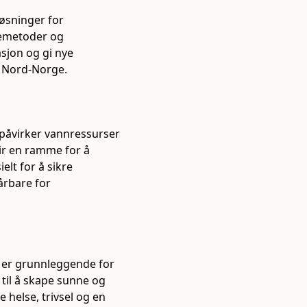
øsninger for
semetoder og
sjon og gi nye
i Nord-Norge.
påvirker vannressurser
ir en ramme for å
elt for å sikre
sårbare for
d er grunnleggende for
til å skape sunne og
 helse, trivsel og en