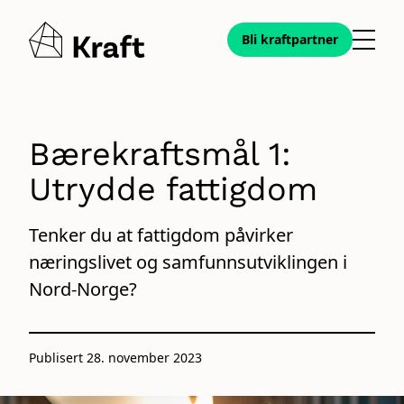
Gå
Gå
til
til
Bli kraft­partner
Meny
hovedinnhold
søk
Bærekraftsmål 1:
Utrydde fattigdom
Tenker du at fattigdom påvirker
næringslivet og samfunnsutviklingen i
Nord-Norge?
Publisert 28. november 2023