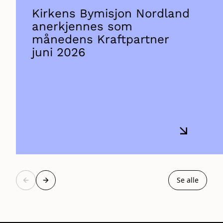
Kirkens Bymisjon Nordland
anerkjennes som
månedens Kraftpartner
juni 2026
Se alle
Forrige
Neste